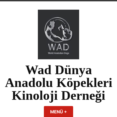
İçeriğe
atla
Wad Dünya
Anadolu Köpekleri
Kinoloji Derneği
MENÜ
+
EXPANDED
COLLAPSED